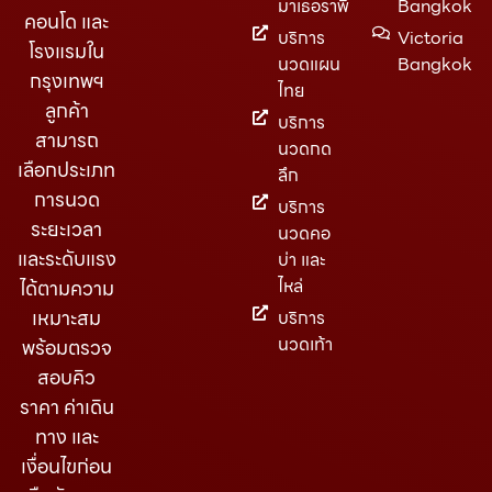
มาเธอราพี
Bangkok
คอนโด และ
บริการ
Victoria
โรงแรมใน
นวดแผน
Bangkok
กรุงเทพฯ
ไทย
ลูกค้า
บริการ
สามารถ
นวดกด
เลือกประเภท
ลึก
การนวด
บริการ
ระยะเวลา
นวดคอ
และระดับแรง
บ่า และ
ไหล่
ได้ตามความ
เหมาะสม
บริการ
นวดเท้า
พร้อมตรวจ
สอบคิว
ราคา ค่าเดิน
ทาง และ
เงื่อนไขก่อน