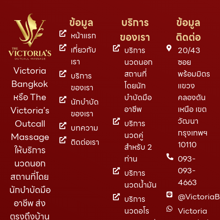
ข้อมูล
บริการ
ข้อมูล
หน้าแรก
ของเรา
ติดต่อ
เกี่ยวกับ
บริการ
20/43
เรา
นวดนอก
ซอย
Victoria
สถานที่
พร้อมมิตร
บริการ
Bangkok
โดยนัก
แขวง
ของเรา
หรือ The
บำบัดมือ
คลองตัน
นักบำบัด
อาชีพ
เหนือ เขต
Victoria’s
ของเรา
วัฒนา
Outcall
บริการ
บทความ
กรุงเทพฯ
นวดคู่
Massage
ติดต่อเรา
10110
สำหรับ 2
ให้บริการ
ท่าน
093-
นวดนอก
093-
บริการ
สถานที่โดย
4663
นวดน้ำมัน
นักบำบัดมือ
@Victoria
บริการ
อาชีพ ส่ง
นวดอโร
Victoria
ตรงถึงบ้าน