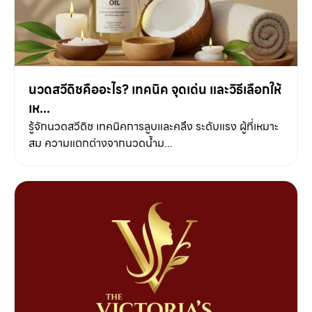
นวดสวีดิชคืออะไร? เทคนิค จุดเด่น และวิธีเลือกให้
เห...
รู้จักนวดสวีดิช เทคนิคการลูบและคลึง ระดับแรง ผู้ที่เหมาะ
สม ความแตกต่างจากนวดน้ำม...