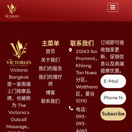
主菜单
联系我们
订阅即可接
收独家更
首页
20/43 Soi
新、促销信
Prommit，
关于我们
息以及高端
Khlong
我们的服务
Victoria
按摩优惠。
Tan Nuea
Bangkok
我们的理疗
分区，
是一家高端
师
Watthana
上门按摩品
博客
区，曼谷
牌，也被称
10110
联系我们
为 The
电话：
Victoria’s
Subscribe
093-
Outcall
093-
Massage，
4663